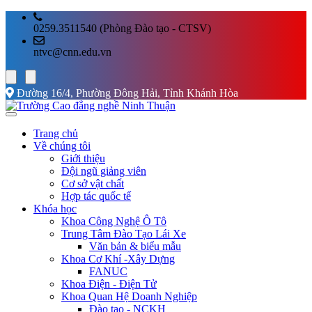
0259.3511540 (Phòng Đào tạo - CTSV)
ntvc@cnn.edu.vn
Đường 16/4, Phường Đông Hải, Tỉnh Khánh Hòa
Trang chủ
Về chúng tôi
Giới thiệu
Đội ngũ giảng viên
Cơ sở vật chất
Hợp tác quốc tế
Khóa học
Khoa Công Nghệ Ô Tô
Trung Tâm Đào Tạo Lái Xe
Văn bản & biểu mẫu
Khoa Cơ Khí -Xây Dựng
FANUC
Khoa Điện - Điện Tử
Khoa Quan Hệ Doanh Nghiệp
Đào tạo - NCKH