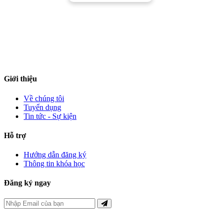
TRƯỜNG CAO ĐẲNG NGHỀ NINH THUẬN
Đường 16/4, Phường Đông Hải, Tỉnh Khánh Hòa
ntvc@cnn.edu.vn
0259.3511540 (Phòng Đào tạo - CTSV)
Giới thiệu
Về chúng tôi
Tuyển dụng
Tin tức - Sự kiện
Hỗ trợ
Hướng dẫn đăng ký
Thông tin khóa học
Đăng ký ngay