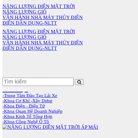
NĂNG LƯỢNG ĐIỆN MẶT TRỜI
NĂNG LƯỢNG GIÓ
VẬN HÀNH NHÀ MÁY THỦY ĐIỆN
ĐIỆN DÂN DỤNG-NLTT
NĂNG LƯỢNG ĐIỆN MẶT TRỜI
NĂNG LƯỢNG GIÓ
VẬN HÀNH NHÀ MÁY THỦY ĐIỆN
ĐIỆN DÂN DỤNG-NLTT
Danh mục
-Trung Tâm Đào Tạo Lái Xe
-Khoa Cơ Khí -Xây Dựng
-Khoa Điện - Điện Tử
-Khoa Quan Hệ Doanh Nghiệp
-Khoa Kinh Tế Tổng Hợp
-Khoa Công Nghệ Ô Tô