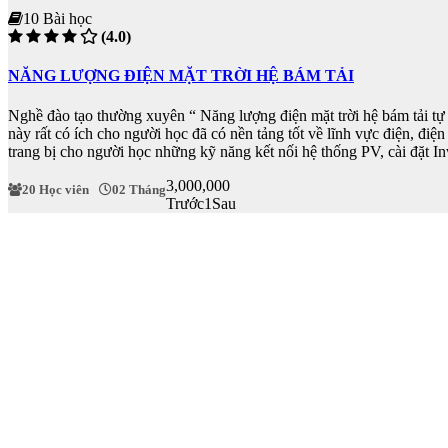
10 Bài học
(4.0)
NĂNG LƯỢNG ĐIỆN MẶT TRỜI HỆ BÁM TẢI
Nghề đào tạo thường xuyên “ Năng lượng điện mặt trời hệ bám tải tự 
này rất có ích cho người học đã có nền tảng tốt về lĩnh vực điện, điệ
trang bị cho người học những kỹ năng kết nối hệ thống PV, cài đặt In
3,000,000
20 Học viên
02 Tháng
Trước
1
Sau