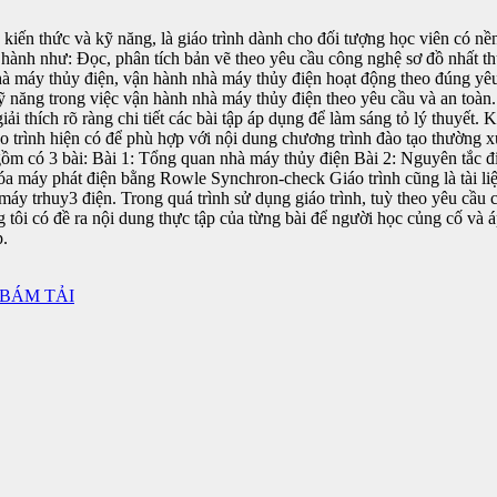
iến thức và kỹ năng, là giáo trình dành cho đối tượng học viên có nền
tiến hành như: Đọc, phân tích bản vẽ theo yêu cầu công nghệ sơ đồ nhất 
nhà máy thủy điện, vận hành nhà máy thủy điện hoạt động theo đúng yê
kỹ năng trong việc vận hành nhà máy thủy điện theo yêu cầu và an toàn. 
i thích rõ ràng chi tiết các bài tập áp dụng để làm sáng tỏ lý thuyết. 
áo trình hiện có để phù hợp với nội dung chương trình đào tạo thường x
ồm có 3 bài: Bài 1: Tổng quan nhà máy thủy điện Bài 2: Nguyên tắc đ
a máy phát điện bằng Rowle Synchron-check Giáo trình cũng là tài liệu
máy trhuy3 điện. Trong quá trình sử dụng giáo trình, tuỳ theo yêu cầu 
 tôi có đề ra nội dung thực tập của từng bài để người học củng cố và á
p.