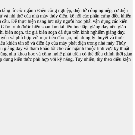
 tảng từ các ngành Điện công nghiệp, điện tử công nghiệp, cơ điện
thứ và nhị thứ của nhà máy thủy điện, kế nối các phần cứng điều khiển
u cầu. Để thực hiện năng lực này người học phải vận dụng các kiến
Giáo trình được biên soạn làm tài liệu học tập, giảng dạy nên giáo
Khi biên soạn, tác giả biên soạn đã dựa trên kinh nghiệm giảng dạy,
uyên và phù hợp với mục tiêu đào tạo, nội dung lý thuyết và thực
iều khiển tần số và điện áp của máy phát điện trong nhà máy Thủy
 giảng dạy và tham khảo tốt cho các ngành thuộc lĩnh vực kỹ thuật
cũng như khoa học và công nghệ phát triển có thể điều chỉnh thời gian
p dụng kiến thức phù hợp với kỹ năng. Tuy nhiên, tùy theo điều kiện