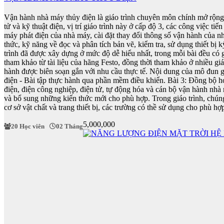
Vận hành nhà máy thủy điện là giáo trình chuyên môn chính mở rộng k
tử và kỹ thuật điện, vị trí giáo trình này ở cấp độ 3, các công việc 
máy phát điện của nhà máy, cài đặt thay đổi thông số vận hành của 
thức, kỹ năng về đọc và phân tích bản vẽ, kiểm tra, sử dụng thiết bị 
trình đã được xây dựng ở mức độ dễ hiểu nhất, trong mỗi bài đều có giả
tham khảo từ tài liệu của hãng Festo, đồng thời tham khảo ở nhiều gi
hành được biên soạn gắn với nhu cầu thực tế. Nội dung của mô đun g
điện - Bài tập thực hành qua phần mềm điều khiển. Bài 3: Đồng bộ hó
điện, điện công nghiệp, điện tử, tự động hóa và cán bộ vận hành nhà 
và bổ sung những kiến thức mới cho phù hợp. Trong giáo trình, chúng
cơ sở vật chất và trang thiết bị, các trường có thề sử dụng cho phù hợ
5,000,000
20 Học viên
02 Tháng