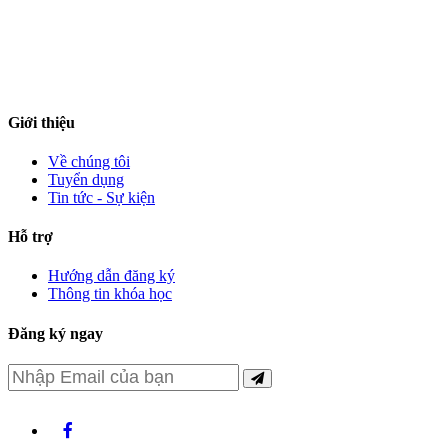
Đường 16/4, Phường Đông Hải, Tỉnh Khánh Hòa
ntvc@cnn.edu.vn
0259.3511540 (Phòng Đào tạo - CTSV)
Giới thiệu
Về chúng tôi
Tuyển dụng
Tin tức - Sự kiện
Hỗ trợ
Hướng dẫn đăng ký
Thông tin khóa học
Đăng ký ngay