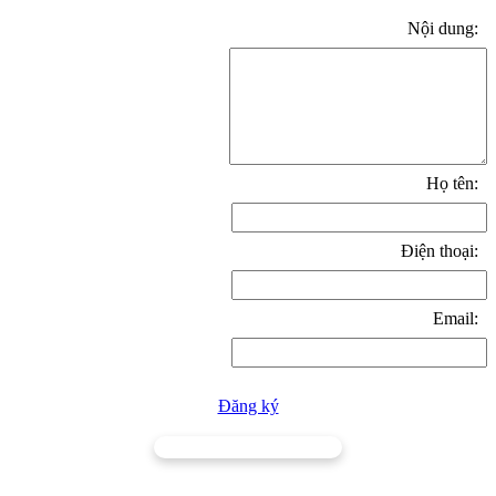
Nội dung:
Họ tên:
Điện thoại:
Email:
Đăng ký
TRƯỜNG CAO ĐẲNG NGHỀ NINH THUẬN