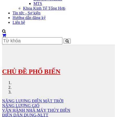
MTS
Khoa Kinh Tế Tổng Hợp
Tin tức - Sự kiện
Hướng dẫn đăng ký
Liên hệ
CHỦ ĐỀ PHỔ BIẾN
NĂNG LƯỢNG ĐIỆN MẶT TRỜI
NĂNG LƯỢNG GIÓ
VẬN HÀNH NHÀ MÁY THỦY ĐIỆN
ĐIỆN DÂN DỤNG-NLTT