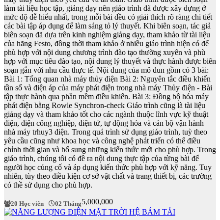
làm tài liệu học tập, giảng dạy nên giáo trình đã được xây dựng ở
mức độ dễ hiểu nhất, trong mỗi bài đều có giải thích rõ ràng chi tiết
các bài tập áp dụng để làm sáng tỏ lý thuyết. Khi biên soạn, tác giả
biên soạn đã dựa trên kinh nghiệm giảng dạy, tham khảo từ tài liệu
của hãng Festo, đồng thời tham khảo ở nhiều giáo trình hiện có để
phù hợp với nội dung chương trình đào tạo thường xuyên và phù
hợp với mục tiêu đào tạo, nội dung lý thuyết và thực hành được biên
soạn gắn với nhu cầu thực tế. Nội dung của mô đun gồm có 3 bài:
Bài 1: Tổng quan nhà máy thủy điện Bài 2: Nguyên tắc điều khiển
tần số và điện áp của máy phát điện trong nhà máy Thủy điện - Bài
tập thực hành qua phần mềm điều khiển. Bài 3: Đồng bộ hóa máy
phát điện bằng Rowle Synchron-check Giáo trình cũng là tài liệu
giảng dạy và tham khảo tốt cho các ngành thuộc lĩnh vực kỹ thuật
điện, điện công nghiệp, điện tử, tự động hóa và cán bộ vận hành
nhà máy trhuy3 điện. Trong quá trình sử dụng giáo trình, tuỳ theo
yêu cầu cũng như khoa học và công nghệ phát triển có thể điều
chỉnh thời gian và bổ sung những kiến thức mới cho phù hợp. Trong
giáo trình, chúng tôi có đề ra nội dung thực tập của từng bài để
người học củng cố và áp dụng kiến thức phù hợp với kỹ năng. Tuy
nhiên, tùy theo điều kiện cơ sở vật chất và trang thiết bị, các trường
có thề sử dụng cho phù hợp.
5,000,000
20 Học viên
02 Tháng