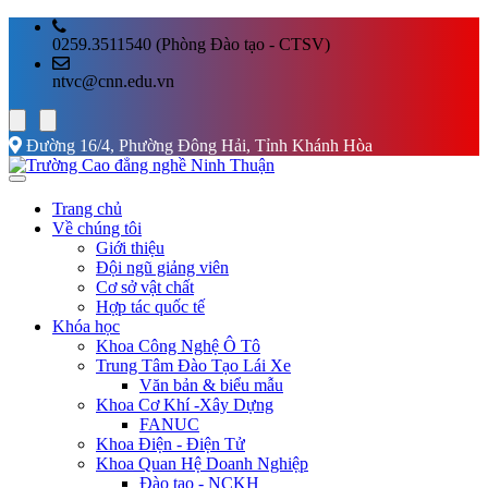
0259.3511540 (Phòng Đào tạo - CTSV)
ntvc@cnn.edu.vn
Đường 16/4, Phường Đông Hải, Tỉnh Khánh Hòa
Trang chủ
Về chúng tôi
Giới thiệu
Đội ngũ giảng viên
Cơ sở vật chất
Hợp tác quốc tế
Khóa học
Khoa Công Nghệ Ô Tô
Trung Tâm Đào Tạo Lái Xe
Văn bản & biểu mẫu
Khoa Cơ Khí -Xây Dựng
FANUC
Khoa Điện - Điện Tử
Khoa Quan Hệ Doanh Nghiệp
Đào tạo - NCKH