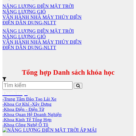
NĂNG LƯỢNG ĐIỆN MẶT TRỜI
NĂNG LƯỢNG GIÓ
VẬN HÀNH NHÀ MÁY THỦY ĐIỆN
ĐIỆN DÂN DỤNG-NLTT
NĂNG LƯỢNG ĐIỆN MẶT TRỜI
NĂNG LƯỢNG GIÓ
VẬN HÀNH NHÀ MÁY THỦY ĐIỆN
ĐIỆN DÂN DỤNG-NLTT
Tổng hợp Danh sách khóa học
Danh mục
-Trung Tâm Đào Tạo Lái Xe
-Khoa Cơ Khí -Xây Dựng
-Khoa Điện - Điện Tử
-Khoa Quan Hệ Doanh Nghiệp
-Khoa Kinh Tế Tổng Hợp
-Khoa Công Nghệ Ô Tô