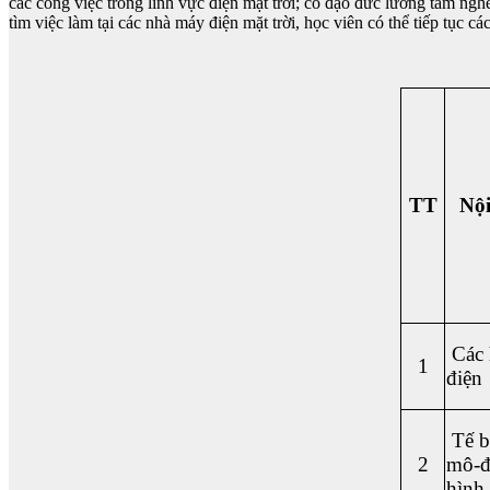
các công việc trong lĩnh vực điện mặt trời; có đạo đức lương tâm ngh
tìm việc làm tại các nhà máy điện mặt trời, học viên có thể tiếp tục
TT
Nội
Các 
1
điện
Tế b
2
mô-đ
hình