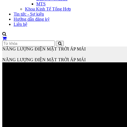
MTS
Khoa Kinh Tế Tổng Hợp
Tin tức - Sự kiện
Hướng dẫn đăng ký
Liên hệ
NĂNG LƯỢNG ĐIỆN MẶT TRỜI ÁP MÁI
NĂNG LƯỢNG ĐIỆN MẶT TRỜI ÁP MÁI