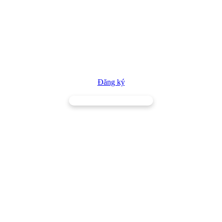
Đăng ký
TRƯỜNG CAO ĐẲNG NGHỀ NINH THUẬN