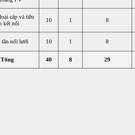
oại cáp và tiêu
10
1
8
 kết nối
tần nối lưới
10
1
8
Tổng
40
8
29