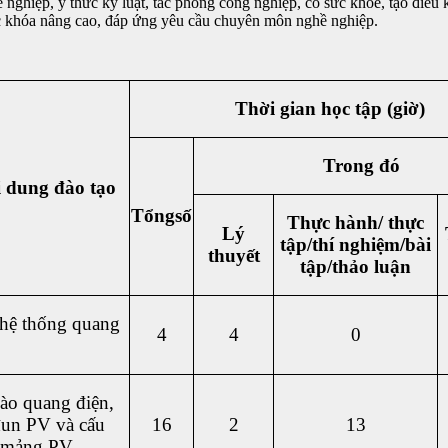
ề nghiệp, ý thức kỷ luật, tác phong công nghiệp, có sức khoẻ, tạo điề
 các khóa nâng cao, đáp ứng yêu cầu chuyên môn nghề nghiệp.
Thời gian học tập (giờ)
Trong đó
 dung đào tạo
Tổngsố
Thực hành/ thực
Lý
tập/thí nghiệm/bài
thuyết
tập/thảo luận
hệ thống quang
4
4
0
ào quang điện,
un PV và cấu
16
2
13
 mảng PV