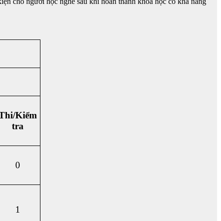
u kiện cho người học nghề sau khi hoàn thành khoá học có khả năng
Thi/Kiểm
tra
0
1