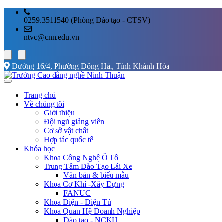
0259.3511540 (Phòng Đào tạo - CTSV)
ntvc@cnn.edu.vn
Đường 16/4, Phường Đông Hải, Tỉnh Khánh Hòa
Trang chủ
Về chúng tôi
Giới thiệu
Đội ngũ giảng viên
Cơ sở vật chất
Hợp tác quốc tế
Khóa học
Khoa Công Nghệ Ô Tô
Trung Tâm Đào Tạo Lái Xe
Văn bản & biểu mẫu
Khoa Cơ Khí -Xây Dựng
FANUC
Khoa Điện - Điện Tử
Khoa Quan Hệ Doanh Nghiệp
Đào tạo - NCKH