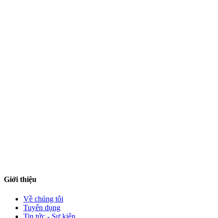
Đường 16/4, Phường Đông Hải, Tỉnh Khánh Hòa
ntvc@cnn.edu.vn
0259.3511540 (Phòng Đào tạo - CTSV)
Giới thiệu
Về chúng tôi
Tuyển dụng
Tin tức - Sự kiện