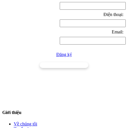
Điện thoại:
Email:
Đăng ký
TRƯỜNG CAO ĐẲNG NGHỀ NINH THUẬN
Đường 16/4, Phường Đông Hải, Tỉnh Khánh Hòa
ntvc@cnn.edu.vn
0259.3511540 (Phòng Đào tạo - CTSV)
Giới thiệu
Về chúng tôi