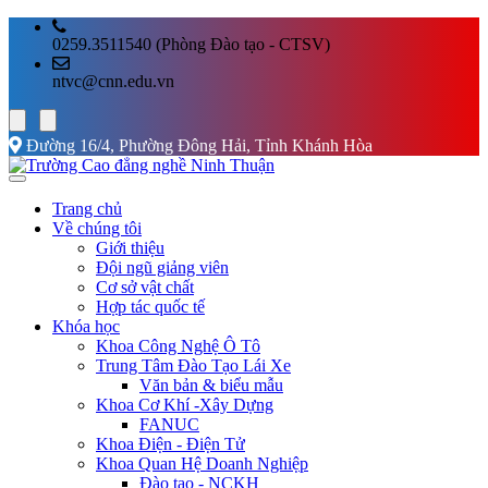
0259.3511540 (Phòng Đào tạo - CTSV)
ntvc@cnn.edu.vn
Đường 16/4, Phường Đông Hải, Tỉnh Khánh Hòa
Trang chủ
Về chúng tôi
Giới thiệu
Đội ngũ giảng viên
Cơ sở vật chất
Hợp tác quốc tế
Khóa học
Khoa Công Nghệ Ô Tô
Trung Tâm Đào Tạo Lái Xe
Văn bản & biểu mẫu
Khoa Cơ Khí -Xây Dựng
FANUC
Khoa Điện - Điện Tử
Khoa Quan Hệ Doanh Nghiệp
Đào tạo - NCKH