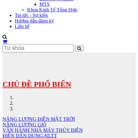
MTS
Khoa Kinh Tế Tổng Hợp
Tin tức - Sự kiện
Hướng dẫn đăng ký
Liên hệ
CHỦ ĐỀ PHỔ BIẾN
NĂNG LƯỢNG ĐIỆN MẶT TRỜI
NĂNG LƯỢNG GIÓ
VẬN HÀNH NHÀ MÁY THỦY ĐIỆN
ĐIỆN DÂN DỤNG-NLTT