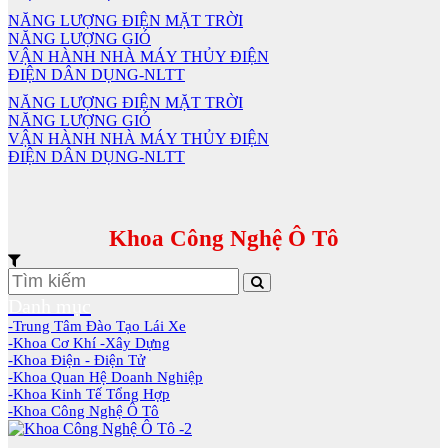
NĂNG LƯỢNG ĐIỆN MẶT TRỜI
NĂNG LƯỢNG GIÓ
VẬN HÀNH NHÀ MÁY THỦY ĐIỆN
ĐIỆN DÂN DỤNG-NLTT
NĂNG LƯỢNG ĐIỆN MẶT TRỜI
NĂNG LƯỢNG GIÓ
VẬN HÀNH NHÀ MÁY THỦY ĐIỆN
ĐIỆN DÂN DỤNG-NLTT
Khoa Công Nghệ Ô Tô
Danh mục
-Trung Tâm Đào Tạo Lái Xe
-Khoa Cơ Khí -Xây Dựng
-Khoa Điện - Điện Tử
-Khoa Quan Hệ Doanh Nghiệp
-Khoa Kinh Tế Tổng Hợp
-Khoa Công Nghệ Ô Tô