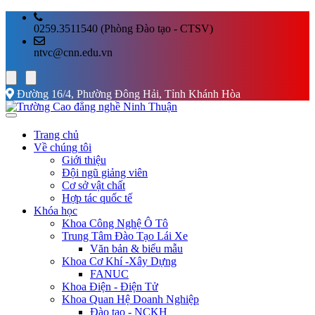
0259.3511540 (Phòng Đào tạo - CTSV)
ntvc@cnn.edu.vn
Đường 16/4, Phường Đông Hải, Tỉnh Khánh Hòa
Trang chủ
Về chúng tôi
Giới thiệu
Đội ngũ giảng viên
Cơ sở vật chất
Hợp tác quốc tế
Khóa học
Khoa Công Nghệ Ô Tô
Trung Tâm Đào Tạo Lái Xe
Văn bản & biểu mẫu
Khoa Cơ Khí -Xây Dựng
FANUC
Khoa Điện - Điện Tử
Khoa Quan Hệ Doanh Nghiệp
Đào tạo - NCKH