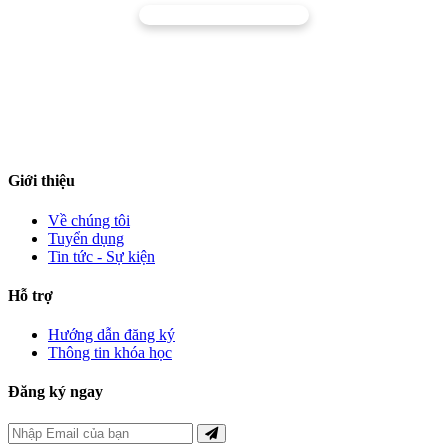
TRƯỜNG CAO ĐẲNG NGHỀ NINH THUẬN
Đường 16/4, Phường Đông Hải, Tỉnh Khánh Hòa
ntvc@cnn.edu.vn
0259.3511540 (Phòng Đào tạo - CTSV)
Giới thiệu
Về chúng tôi
Tuyển dụng
Tin tức - Sự kiện
Hỗ trợ
Hướng dẫn đăng ký
Thông tin khóa học
Đăng ký ngay