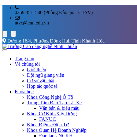
0259.3511540 (Phòng Đào tạo - CTSV)
ntvc@cnn.edu.vn
Đường 16/4, Phường Đông Hải, Tỉnh Khánh Hòa
Trang chủ
Về chúng tôi
Giới thiệu
Đội ngũ giảng viên
Cơ sở vật chất
Hợp tác quốc tế
Khóa học
Khoa Công Nghệ Ô Tô
Trung Tâm Đào Tạo Lái Xe
Văn bản & biểu mẫu
Khoa Cơ Khí -Xây Dựng
FANUC
Khoa Điện - Điện Tử
Khoa Quan Hệ Doanh Nghiệp
Đào tạo - NCKH