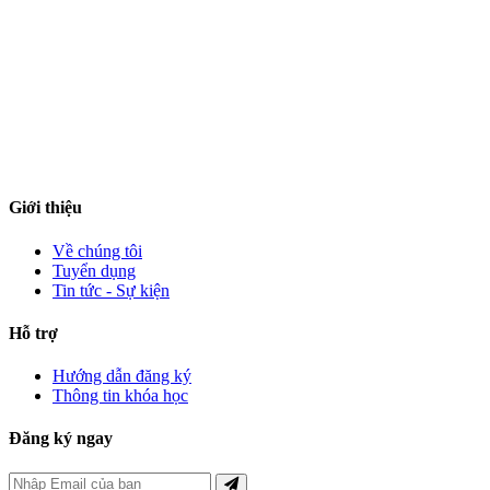
Đường 16/4, Phường Đông Hải, Tỉnh Khánh Hòa
ntvc@cnn.edu.vn
0259.3511540 (Phòng Đào tạo - CTSV)
Giới thiệu
Về chúng tôi
Tuyển dụng
Tin tức - Sự kiện
Hỗ trợ
Hướng dẫn đăng ký
Thông tin khóa học
Đăng ký ngay